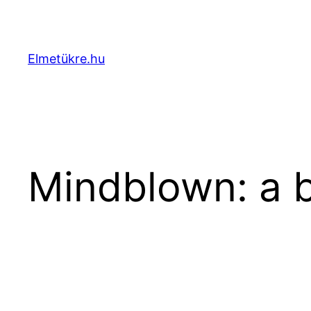
Ugrás
a
tartalomhoz
Elmetükre.hu
Mindblown: a b